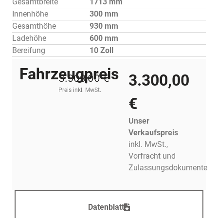
Gesamtbreite
1713 mm
Innenhöhe
300 mm
Gesamthöhe
930 mm
Ladehöhe
600 mm
Bereifung
10 Zoll
Fahrzeugpreis
3.300,00
3.909,00 €
Preis inkl. MwSt.
€
Unser
Verkaufspreis
inkl. MwSt.,
Vorfracht und
Zulassungsdokumente
Datenblatt