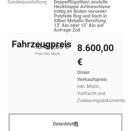
Sonderausstattung
Doppelflügeltüen anstelle
Heckklappe Airlineschiene
mittig im Boden versenkt
Polyteile Bug und Dach in
Silber Metallic Bereifung
13" Alu oder 15" Alu auf
Anfrage Zoll
Fahrzeugpreis
8.600,00
10.408,00 €
Preis inkl. MwSt.
€
Unser
Verkaufspreis
inkl. MwSt.,
Vorfracht und
Zulassungsdokumente
Datenblatt